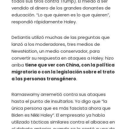
todos sus tiros contra Trump). El miedo a ser
vendido al dinero de los grandes donantes de
educación. “Lo que quieren es lo que quieren”,
respondió rápidamente Haley.
DeSantis utilizó muchas de las preguntas que
lanzó a los moderadores, tres medios de
NewsNation, un medio conservador, para
convertir su respuesta en ataques a Haley. hizo
arriba
tiene que ver con China, con la política
migratoria o con la legislación sobre el trato
a las personas transgénero
.
Ramaswamy arremetió contra sus ataques
hasta el punto de insultarlos. Yo digo que “la
única persona que es más fascista ahora que
Biden es Nikki Haley”. El empresario ya había
utilizado tácticas similares contra el albacea en
el debate anterior, cuando se lo contó a uno de