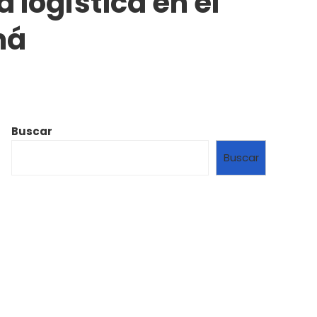
 logística en el
má
Buscar
Buscar