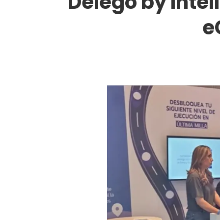
Delego by Intel
e