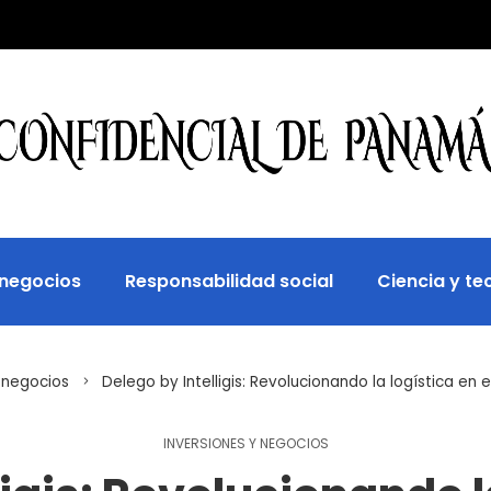
 negocios
Responsabilidad social
Ciencia y te
 negocios
Delego by Intelligis: Revolucionando la logística 
INVERSIONES Y NEGOCIOS