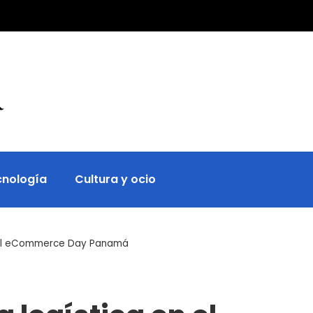
cnología
Cultura y ocio
en el eCommerce Day Panamá