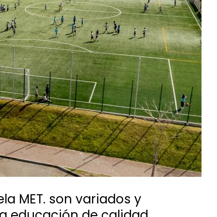
ela
MET
. son variados y
a educación de calidad