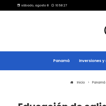
sábado, agosto 8
10:58:28
Panamá
Inversiones y
Inicio
Panamá