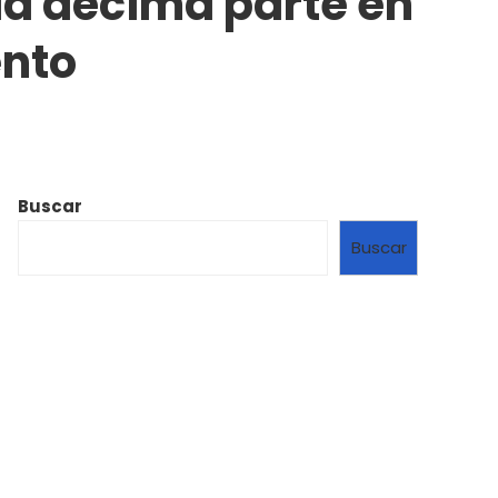
la décima parte en
ento
Buscar
Buscar