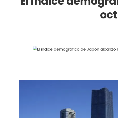
El índice demográ
oct