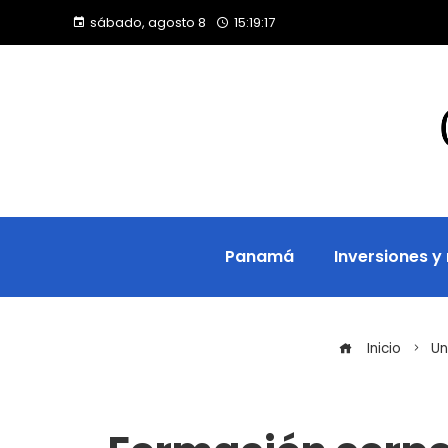
sábado, agosto 8
15:19:18
Panamá
Inversiones y
Inicio
Un