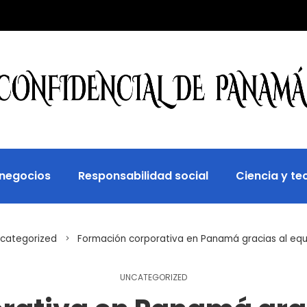
 negocios
Responsabilidad social
Ciencia y te
categorized
Formación corporativa en Panamá gracias al eq
UNCATEGORIZED