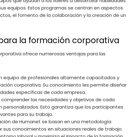
pos que ayudan a los líderes a desarrollar habilidades
de sus equipos. Estos programas se centran en aspectos
ctos, el fomento de la colaboración y la creación de un
para la formación corporativa
orporativa ofrece numerosas ventajas para las
un equipo de profesionales altamente capacitados y
ación corporativa. Su conocimiento les permite diseñar
idades específicas de cada empresa.
 comprender las necesidades y objetivos de cada
personalizados. Esto garantiza que los participantes
vantes para su trabajo.
mación de Humanet se basan en una metodología
ar sus conocimientos en situaciones reales de trabajo.
l entorno laboral y maximiza el impacto de la formación.