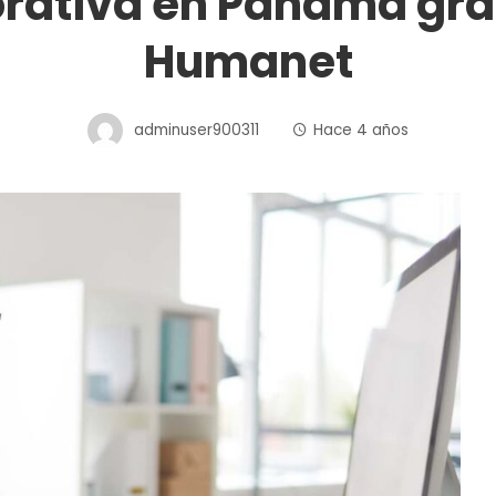
rativa en Panamá grac
Humanet
adminuser900311
Hace 4 años