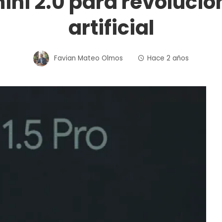
ni 2.0 para revolucion
artificial
Favian Mateo Olmos
Hace 2 años