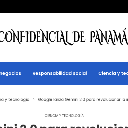
 negocios
Responsabilidad social
Ciencia y te
ia y tecnología
Google lanza Gemini 2.0 para revolucionar la int
CIENCIA Y TECNOLOGÍA