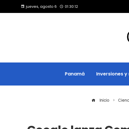
jueves, agosto 6
01:30:12
Panamá
Inversiones y
Inicio
Cienc