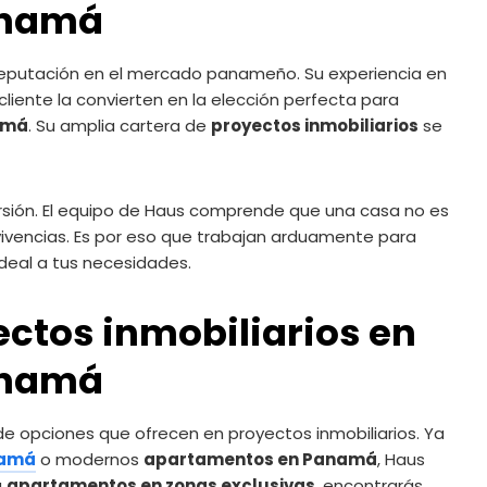
namá
 reputación en el mercado panameño. Su experiencia en
cliente la convierten en la elección perfecta para
amá
. Su amplia cartera de
proyectos inmobiliarios
se
rsión. El equipo de Haus comprende que una casa no es
vivencias. Es por eso que trabajan arduamente para
deal a tus necesidades.
ctos inmobiliarios en
namá
 de opciones que ofrecen en proyectos inmobiliarios. Ya
namá
o modernos
apartamentos en Panamá
, Haus
a
apartamentos en zonas exclusivas
, encontrarás