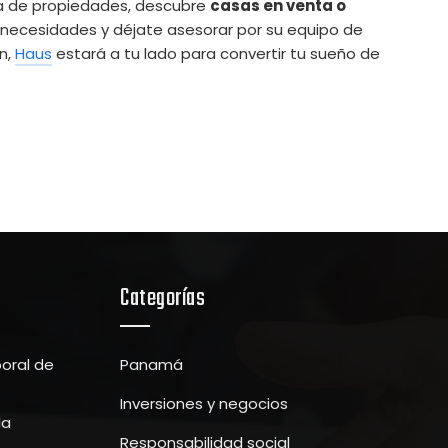
era de propiedades, descubre
casas en venta o
 necesidades y déjate asesorar por su equipo de
n,
Haus
estará a tu lado para convertir tu sueño de
Categorías
boral de
Panamá
Inversiones y negocios
la
Responsabilidad social