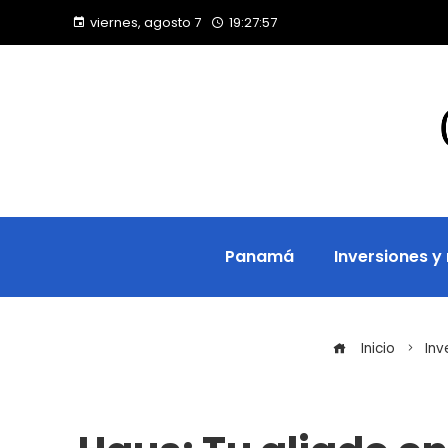
viernes, agosto 7
19:27:58
Panamá
Inversiones y
Inicio
Inv