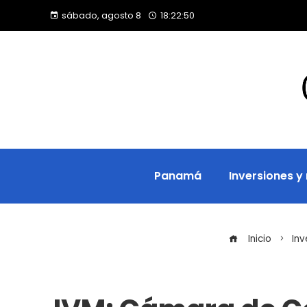
sábado, agosto 8
18:22:51
Panamá
Inversiones y
Inicio
Inv