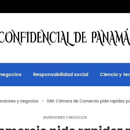
 negocios
Responsabilidad social
Ciencia y te
ersiones y negocios
IVM: Cámara de Comercio pide rapidez par
INVERSIONES Y NEGOCIOS