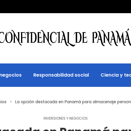
 negocios
Responsabilidad social
Ciencia y te
cios
La opción destacada en Panamá para almacenaje personal
INVERSIONES Y NEGOCIOS