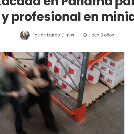
stacada en Panamá pa
 y profesional en mini
Favian Mateo Olmos
Hace 3 años