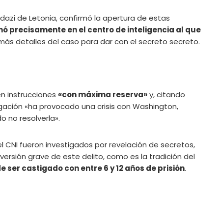
Adazi de Letonia, confirmó la apertura de estas
nó precisamente en el centro de inteligencia al que
 más detalles del caso para dar con el secreto secreto.
ben instrucciones
«con máxima reserva»
y, citando
igación «ha provocado una crisis con Washington,
 no resolverla».
l CNI fueron investigados por revelación de secretos,
ersión grave de este delito, como es la tradición del
 ser castigado con entre 6 y 12 años de prisión
.