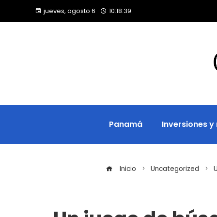
jueves, agosto 6
10:18:40
Panamá
Inversiones y
Inicio
Uncategorized
U